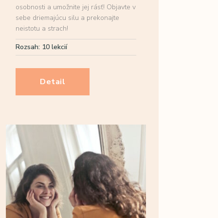
osobnosti a umožnite jej rásť! Objavte v
sebe driemajúcu silu a prekonajte
neistotu a strach!
Rozsah: 10 lekcií
Detail