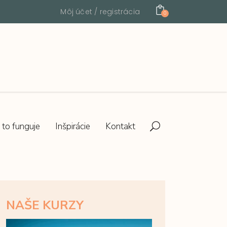
Môj účet / registrácia
0
 to funguje
Inšpirácie
Kontakt
NAŠE KURZY