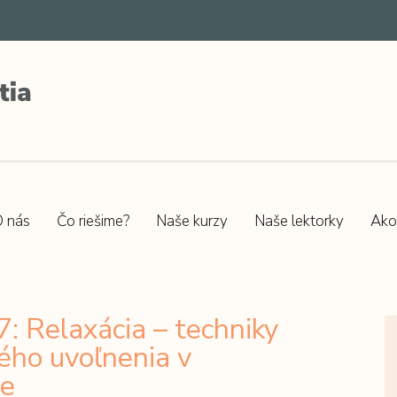
 nás
Čo riešime?
Naše kurzy
Naše lektorky
Ako
: Relaxácia – techniky
ého uvoľnenia v
e