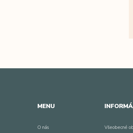
MENU
INFORMÁ
O nás
Všeobecné o