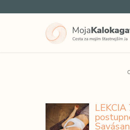
O
LEKCIA 7
postupn
Savásan