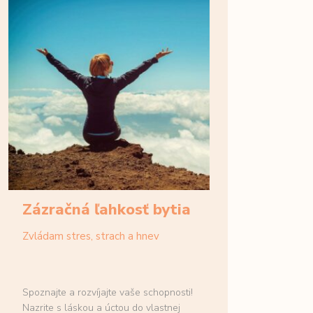
Zázračná ľahkosť bytia
Zvládam stres, strach a hnev
Spoznajte a rozvíjajte vaše schopnosti!
Nazrite s láskou a úctou do vlastnej