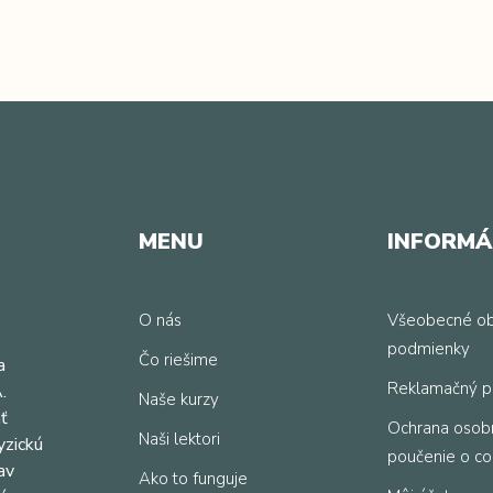
MENU
INFORMÁ
O nás
Všeobecné o
podmienky
Čo riešime
a
Reklamačný p
.
Naše kurzy
ť
Ochrana osob
Naši lektori
yzickú
poučenie o co
av
Ako to funguje