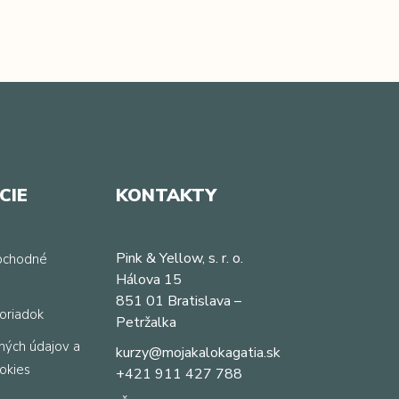
CIE
KONTAKTY
Pink & Yellow, s. r. o.
bchodné
Hálova 15
851 01 Bratislava –
oriadok
Petržalka
ných údajov a
kurzy@mojakalokagatia.sk
okies
+421 911 427 788