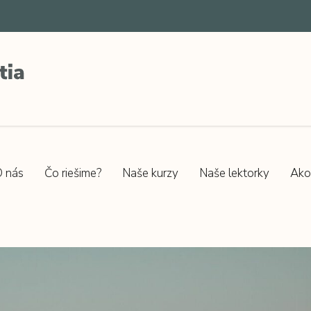
 nás
Čo riešime?
Naše kurzy
Naše lektorky
Ako